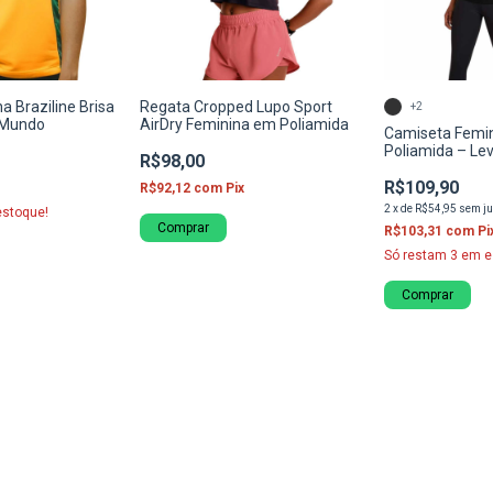
a Braziline Brisa
Regata Cropped Lupo Sport
+2
o Mundo
AirDry Feminina em Poliamida
Camiseta Femi
Poliamida – Lev
R$98,00
com Proteção 
R$109,90
R$92,12
com
Pix
2
x
de
R$54,95
sem ju
stoque!
Comprar
R$103,31
com
Pi
Só restam
3
em e
Comprar