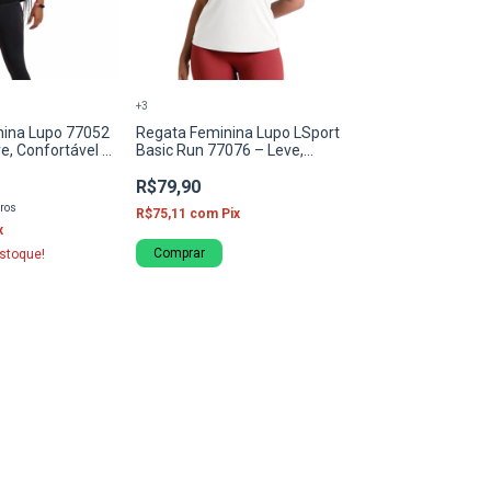
+3
nina Lupo 77052
Regata Feminina Lupo LSport
e, Confortável e
Basic Run 77076 – Leve,
UV
Respirável e Confortável
R$79,90
ros
R$75,11
com
Pix
x
Comprar
stoque!