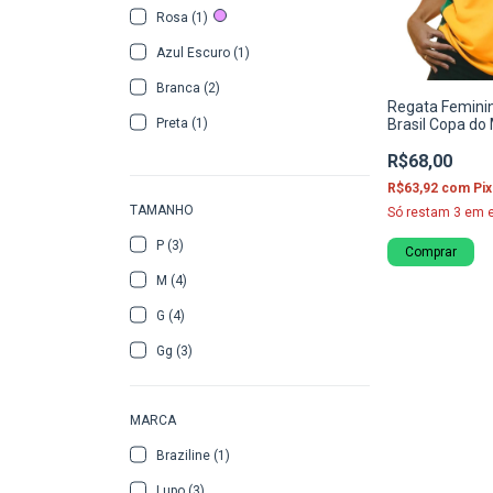
Rosa (1)
Azul Escuro (1)
Branca (2)
Regata Feminin
Preta (1)
Brasil Copa d
R$68,00
R$63,92
com
Pix
TAMANHO
Só restam
3
em e
P (3)
Comprar
M (4)
G (4)
Gg (3)
MARCA
Braziline (1)
Lupo (3)