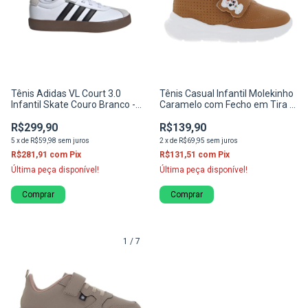
Tênis Adidas VL Court 3.0
Tênis Casual Infantil Molekinho
Infantil Skate Couro Branco -
Caramelo com Fecho em Tira e
ID9155
Solado Branco
R$299,90
R$139,90
5
x
de
R$59,98
sem juros
2
x
de
R$69,95
sem juros
R$281,91
com
Pix
R$131,51
com
Pix
Última peça disponível!
Última peça disponível!
Comprar
Comprar
1
/
7