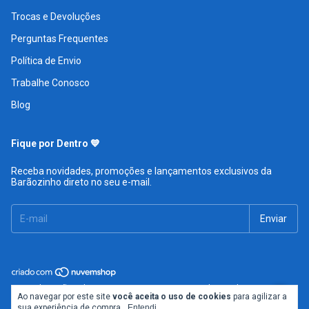
Trocas e Devoluções
Perguntas Frequentes
Política de Envio
Trabalhe Conosco
Blog
Fique por Dentro 💙
Receba novidades, promoções e lançamentos exclusivos da
Barãozinho direto no seu e-mail.
Copyright Barãozinho - 05482860000122 - 2026. Todos os direitos
Ao navegar por este site
você aceita o uso de cookies
para agilizar a
reservados.
sua experiência de compra.
Entendi