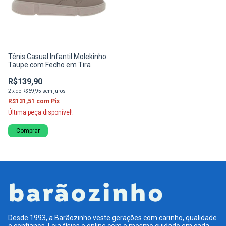
Tênis Casual Infantil Molekinho
Taupe com Fecho em Tira
R$139,90
2
x
de
R$69,95
sem juros
R$131,51
com
Pix
Última peça disponível!
Comprar
Desde 1993, a Barãozinho veste gerações com carinho, qualidade
e confiança. Loja física e online com o mesmo cuidado em cada