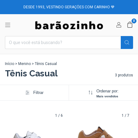
DESDE 1993, VESTINDO GERAÇÕES COM CARINHO 💙
0
Início
>
Menino
>
Tênis Casual
Tênis Casual
3 produtos
Ordenar por:
Filtrar
Mais vendidos
1
/
6
1
/
7