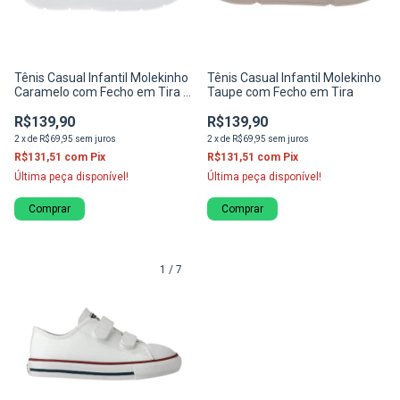
Tênis Casual Infantil Molekinho
Tênis Casual Infantil Molekinho
Caramelo com Fecho em Tira e
Taupe com Fecho em Tira
Solado Branco
R$139,90
R$139,90
2
x
de
R$69,95
sem juros
2
x
de
R$69,95
sem juros
R$131,51
com
Pix
R$131,51
com
Pix
Última peça disponível!
Última peça disponível!
Comprar
Comprar
1
/
7