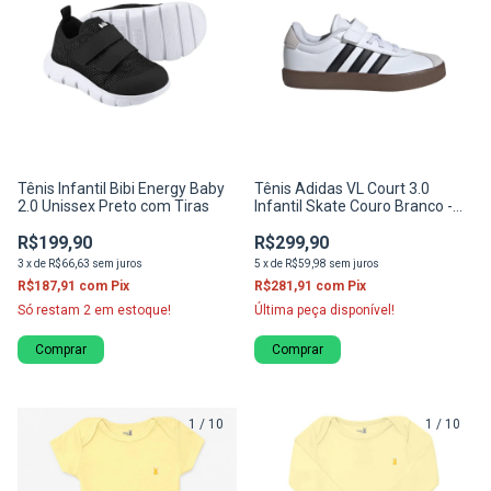
Tênis Infantil Bibi Energy Baby
Tênis Adidas VL Court 3.0
2.0 Unissex Preto com Tiras
Infantil Skate Couro Branco -
ID9155
R$199,90
R$299,90
3
x
de
R$66,63
sem juros
5
x
de
R$59,98
sem juros
R$187,91
com
Pix
R$281,91
com
Pix
Só restam
2
em estoque!
Última peça disponível!
Comprar
Comprar
1
/
10
1
/
10