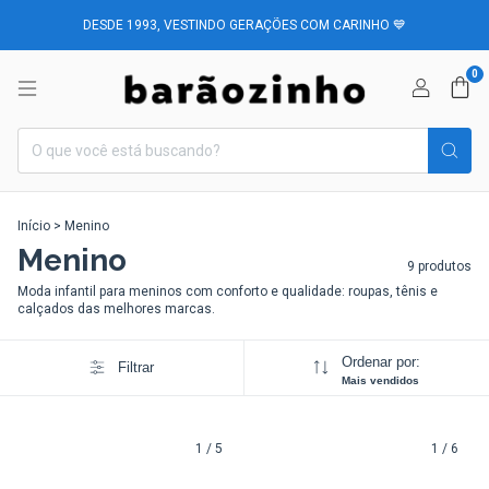
DESDE 1993, VESTINDO GERAÇÕES COM CARINHO 💙
0
Início
>
Menino
Menino
9 produtos
Moda infantil para meninos com conforto e qualidade: roupas, tênis e
calçados das melhores marcas.
Ordenar por:
Filtrar
Mais vendidos
1
/
5
1
/
6