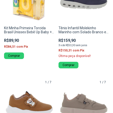
Kit Minha Primeira Torcida
Tênis Infantil Molekinho
Brasil Unissex Bebê Up Baby +
Marinho com Solado Branco e
Cimed João e Maria
Detalhes Contrastantes
R$89,90
R$159,90
3
x
de
R$53,30
sem juros
R$84,51
com
Pix
R$150,31
com
Pix
Comprar
Última peça disponível!
Comprar
1
/
7
1
/
7