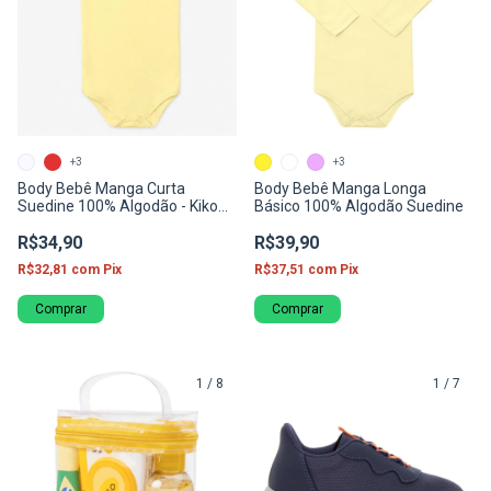
+3
+3
Body Bebê Manga Curta
Body Bebê Manga Longa
Suedine 100% Algodão - Kiko
Básico 100% Algodão Suedine
Baby
R$34,90
R$39,90
R$32,81
com
Pix
R$37,51
com
Pix
Comprar
Comprar
1
/
8
1
/
7