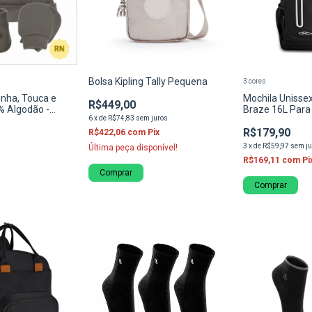
Bolsa Kipling Tally Pequena
3 cores
inha, Touca e
Mochila Unisse
R$449,00
% Algodão -
Braze 16L Para
6
x
de
R$74,83
sem juros
e Passeio
R$179,90
R$422,06
com
Pix
3
x
de
R$59,97
sem ju
Última peça disponível!
R$169,11
com
Pi
Comprar
Comprar