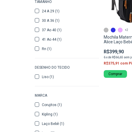
TAMANHO
24 A 29 (1)
30 A 36 (1)
37 Ao 40 (1)
+2
Mochila Mater
41 Ao 44 (1)
Alice Laço Beb
Passeio Térmi
Rn (1)
R$399,90
6
x
de
R$66,65
sem j
R$375,91
com
P
DESENHO DO TECIDO
Comprar
Liso (1)
MARCA
Corujitos (1)
Kipling (1)
Laço Bebê (1)