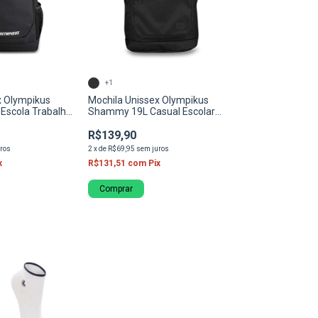
+1
x Olympikus
Mochila Unissex Olympikus
 Escola Trabalho
Shammy 19L Casual Escolar
Trabalho
R$139,90
ros
2
x
de
R$69,95
sem juros
x
R$131,51
com
Pix
Comprar