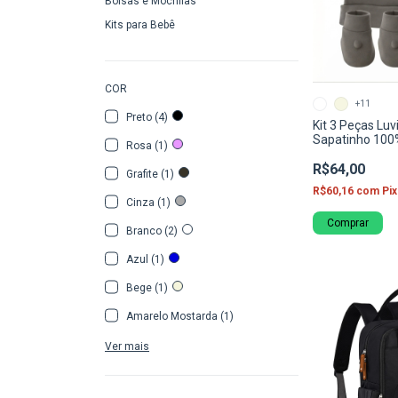
Bolsas e Mochilas
Kits para Bebê
COR
+11
Preto (4)
Kit 3 Peças Luv
Sapatinho 100
Rosa (1)
Corujitos
R$64,00
Grafite (1)
R$60,16
com
Pix
Cinza (1)
Comprar
Branco (2)
Azul (1)
Bege (1)
Amarelo Mostarda (1)
Ver mais