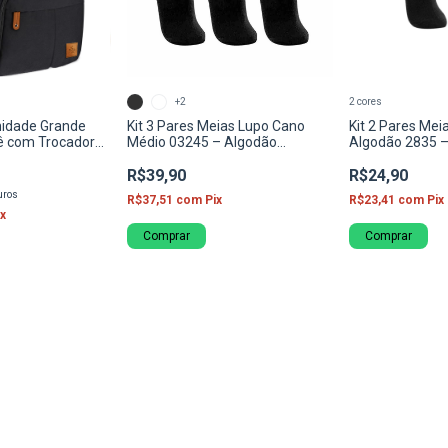
+2
2 cores
nidade Grande
Kit 3 Pares Meias Lupo Cano
Kit 2 Pares Mei
ê com Trocador
Médio 03245 – Algodão
Algodão 2835 –
co Viagem
Confortável e Respirável
Respiráveis
R$39,90
R$24,90
uros
R$37,51
com
Pix
R$23,41
com
Pix
ix
Comprar
Comprar